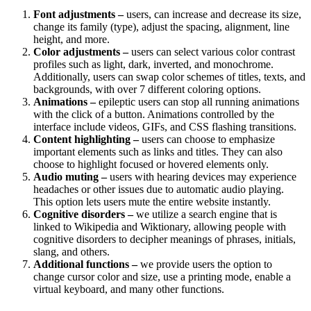
Font adjustments –
users, can increase and decrease its size,
change its family (type), adjust the spacing, alignment, line
height, and more.
Color adjustments –
users can select various color contrast
profiles such as light, dark, inverted, and monochrome.
Additionally, users can swap color schemes of titles, texts, and
backgrounds, with over 7 different coloring options.
Animations –
epileptic users can stop all running animations
with the click of a button. Animations controlled by the
interface include videos, GIFs, and CSS flashing transitions.
Content highlighting –
users can choose to emphasize
important elements such as links and titles. They can also
choose to highlight focused or hovered elements only.
Audio muting –
users with hearing devices may experience
headaches or other issues due to automatic audio playing.
This option lets users mute the entire website instantly.
Cognitive disorders –
we utilize a search engine that is
linked to Wikipedia and Wiktionary, allowing people with
cognitive disorders to decipher meanings of phrases, initials,
slang, and others.
Additional functions –
we provide users the option to
change cursor color and size, use a printing mode, enable a
virtual keyboard, and many other functions.