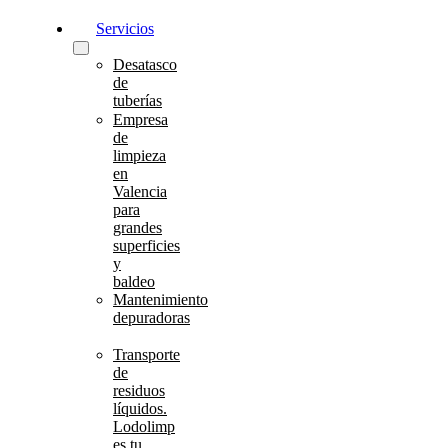
Servicios
Desatasco
de
tuberías
Empresa
de
limpieza
en
Valencia
para
grandes
superficies
y
baldeo
Mantenimiento
depuradoras
Transporte
de
residuos
líquidos.
Lodolimp
es tu