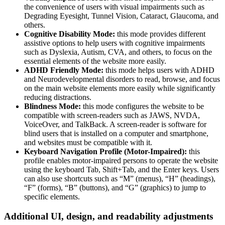
the convenience of users with visual impairments such as
Degrading Eyesight, Tunnel Vision, Cataract, Glaucoma, and
others.
Cognitive Disability Mode:
this mode provides different
assistive options to help users with cognitive impairments
such as Dyslexia, Autism, CVA, and others, to focus on the
essential elements of the website more easily.
ADHD Friendly Mode:
this mode helps users with ADHD
and Neurodevelopmental disorders to read, browse, and focus
on the main website elements more easily while significantly
reducing distractions.
Blindness Mode:
this mode configures the website to be
compatible with screen-readers such as JAWS, NVDA,
VoiceOver, and TalkBack. A screen-reader is software for
blind users that is installed on a computer and smartphone,
and websites must be compatible with it.
Keyboard Navigation Profile (Motor-Impaired):
this
profile enables motor-impaired persons to operate the website
using the keyboard Tab, Shift+Tab, and the Enter keys. Users
can also use shortcuts such as “M” (menus), “H” (headings),
“F” (forms), “B” (buttons), and “G” (graphics) to jump to
specific elements.
Additional UI, design, and readability adjustments