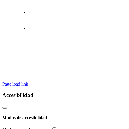
Moncada III – 46113 MONCADA
96 130 99 99
info@lodolimp.com
Page load link
Accesibilidad
Modos de accesibilidad