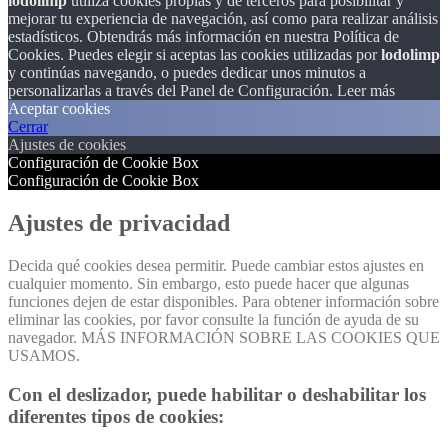
lodolimp
utiliza cookies propias y de terceros para posibilitar y
mejorar tu experiencia de navegación, así como para realizar análisis
estadísticos. Obtendrás más información en nuestra Política de
Cookies. Puedes elegir si aceptas las cookies utilizadas por
lodolimp
y continúas navegando, o puedes dedicar unos minutos a
personalizarlas a través del
Panel de Configuración.
Leer más
Aceptar cookies
Cerrar
Ajustes de cookies
Configuración de Cookie Box
Configuración de Cookie Box
Ajustes de privacidad
Decida qué cookies desea permitir. Puede cambiar estos ajustes en
cualquier momento. Sin embargo, esto puede hacer que algunas
funciones dejen de estar disponibles. Para obtener información sobre
eliminar las cookies, por favor consulte la función de ayuda de su
navegador. MÁS INFORMACIÓN SOBRE LAS COOKIES QUE
USAMOS.
Con el deslizador, puede habilitar o deshabilitar los
diferentes tipos de cookies: