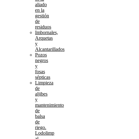
aliado
en la
gestión
de
residuos
Imbornales,
Arquetas
y
Alcantarillados
Pozos
negros
y
fosas
sépticas
Limpieza
de
aljibes
y
mantenimiento
de
balsa
de
riego.
Lodolimp
al