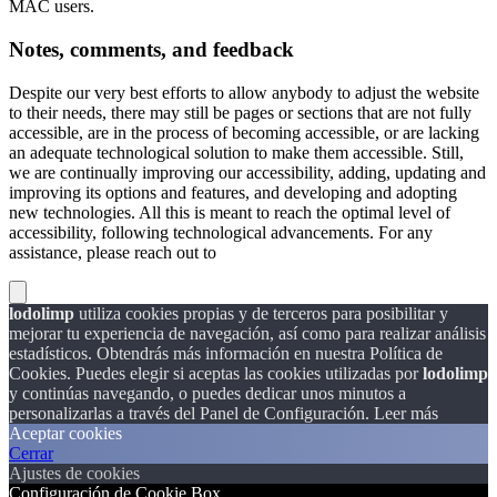
MAC users.
Notes, comments, and feedback
Despite our very best efforts to allow anybody to adjust the website
to their needs, there may still be pages or sections that are not fully
accessible, are in the process of becoming accessible, or are lacking
an adequate technological solution to make them accessible. Still,
we are continually improving our accessibility, adding, updating and
improving its options and features, and developing and adopting
new technologies. All this is meant to reach the optimal level of
accessibility, following technological advancements. For any
assistance, please reach out to
lodolimp
utiliza cookies propias y de terceros para posibilitar y
mejorar tu experiencia de navegación, así como para realizar análisis
estadísticos. Obtendrás más información en nuestra Política de
Cookies. Puedes elegir si aceptas las cookies utilizadas por
lodolimp
y continúas navegando, o puedes dedicar unos minutos a
personalizarlas a través del
Panel de Configuración.
Leer más
Aceptar cookies
Cerrar
Ajustes de cookies
Configuración de Cookie Box