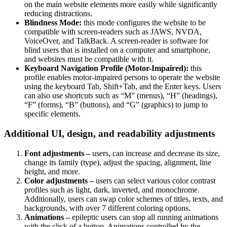
on the main website elements more easily while significantly
reducing distractions.
Blindness Mode:
this mode configures the website to be
compatible with screen-readers such as JAWS, NVDA,
VoiceOver, and TalkBack. A screen-reader is software for
blind users that is installed on a computer and smartphone,
and websites must be compatible with it.
Keyboard Navigation Profile (Motor-Impaired):
this
profile enables motor-impaired persons to operate the website
using the keyboard Tab, Shift+Tab, and the Enter keys. Users
can also use shortcuts such as “M” (menus), “H” (headings),
“F” (forms), “B” (buttons), and “G” (graphics) to jump to
specific elements.
Additional UI, design, and readability adjustments
Font adjustments –
users, can increase and decrease its size,
change its family (type), adjust the spacing, alignment, line
height, and more.
Color adjustments –
users can select various color contrast
profiles such as light, dark, inverted, and monochrome.
Additionally, users can swap color schemes of titles, texts, and
backgrounds, with over 7 different coloring options.
Animations –
epileptic users can stop all running animations
with the click of a button. Animations controlled by the