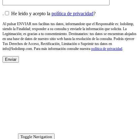
.
He leido y acepto la
política de privacidad
?
Al pulsar ENVIAR nos facilitas tus datos, informandote que el Responsable es: lodolimp,
siendo la Finalidad; responder a su consulta y enviarle la información que solicita. La
Legitimación; es gracias a tu consentimiento. Destinatarios: tus datos se encuentran alojados
en una base de datos de nuestro sitio web hasta la resolución de la consulta. Podrás ejercer
Tus Derechos de Acceso, Rectificación, Limitación o Suprimir tus datos en
info@lodolimp.com
. Para más información consulte nuestra
política de privacidad
.
NOSOTROS
Empresa de desatascos, vaciado de fosas y pozos en
Valencia. Especializada en la limpieza integral de la
red de saneamiento. Servicios de desatascos urgentes
y 24h.
AVISO LEGAL
Toggle Navigation