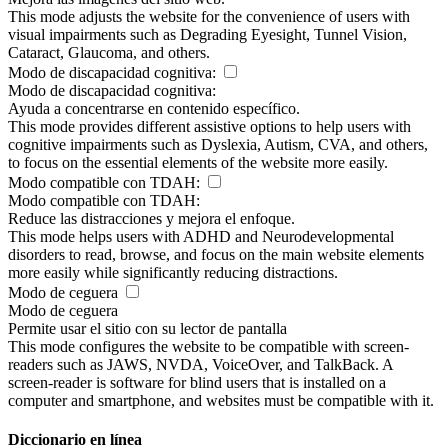
This mode adjusts the website for the convenience of users with
visual impairments such as Degrading Eyesight, Tunnel Vision,
Cataract, Glaucoma, and others.
Modo de discapacidad cognitiva:
Modo de discapacidad cognitiva:
Ayuda a concentrarse en contenido específico.
This mode provides different assistive options to help users with
cognitive impairments such as Dyslexia, Autism, CVA, and others,
to focus on the essential elements of the website more easily.
Modo compatible con TDAH:
Modo compatible con TDAH:
Reduce las distracciones y mejora el enfoque.
This mode helps users with ADHD and Neurodevelopmental
disorders to read, browse, and focus on the main website elements
more easily while significantly reducing distractions.
Modo de ceguera
Modo de ceguera
Permite usar el sitio con su lector de pantalla
This mode configures the website to be compatible with screen-
readers such as JAWS, NVDA, VoiceOver, and TalkBack. A
screen-reader is software for blind users that is installed on a
computer and smartphone, and websites must be compatible with it.
Diccionario en línea