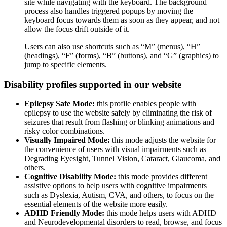
site while navigating with the keyboard. The background
process also handles triggered popups by moving the
keyboard focus towards them as soon as they appear, and not
allow the focus drift outside of it.
Users can also use shortcuts such as “M” (menus), “H”
(headings), “F” (forms), “B” (buttons), and “G” (graphics) to
jump to specific elements.
Disability profiles supported in our website
Epilepsy Safe Mode:
this profile enables people with
epilepsy to use the website safely by eliminating the risk of
seizures that result from flashing or blinking animations and
risky color combinations.
Visually Impaired Mode:
this mode adjusts the website for
the convenience of users with visual impairments such as
Degrading Eyesight, Tunnel Vision, Cataract, Glaucoma, and
others.
Cognitive Disability Mode:
this mode provides different
assistive options to help users with cognitive impairments
such as Dyslexia, Autism, CVA, and others, to focus on the
essential elements of the website more easily.
ADHD Friendly Mode:
this mode helps users with ADHD
and Neurodevelopmental disorders to read, browse, and focus