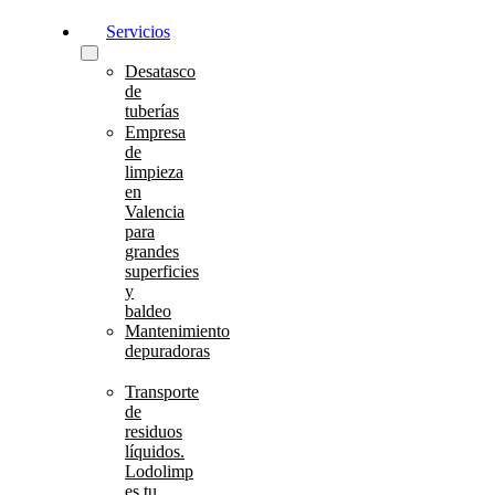
Servicios
Desatasco
de
tuberías
Empresa
de
limpieza
en
Valencia
para
grandes
superficies
y
baldeo
Mantenimiento
depuradoras
Transporte
de
residuos
líquidos.
Lodolimp
es tu