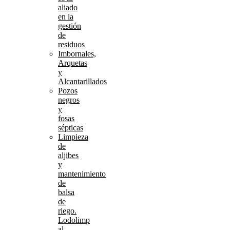
aliado
en la
gestión
de
residuos
Imbornales,
Arquetas
y
Alcantarillados
Pozos
negros
y
fosas
sépticas
Limpieza
de
aljibes
y
mantenimiento
de
balsa
de
riego.
Lodolimp
al