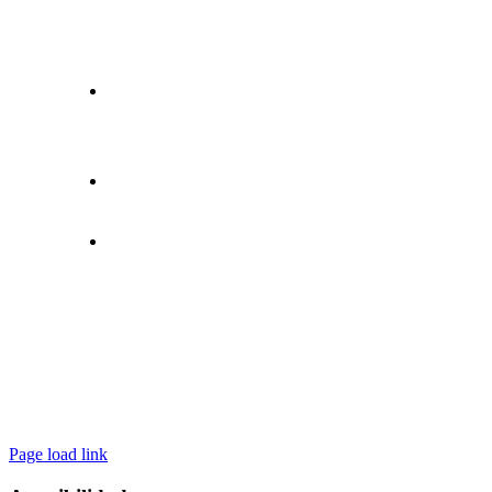
CONTACTO
C/ Pla de Foios, 8B (Trasera) PI
Moncada III – 46113 MONCADA
96 130 99 99
info@lodolimp.com
Page load link