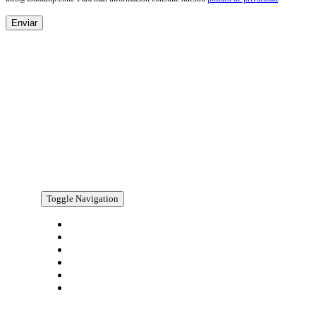
NOSOTROS
Empresa de desatascos, vaciado de fosas y pozos en
Valencia. Especializada en la limpieza integral de la
red de saneamiento. Servicios de desatascos urgentes
y 24h.
AVISO LEGAL
Toggle Navigation
Política de privacidad
Condiciones de uso
Ley de cookies
Accesibilidad
Ayuda accesibilidad
Mapa web