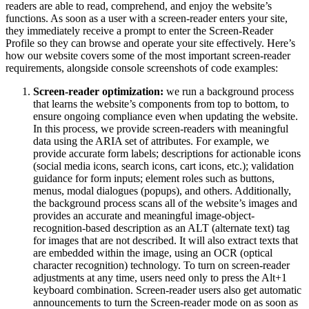
readers are able to read, comprehend, and enjoy the website’s
functions. As soon as a user with a screen-reader enters your site,
they immediately receive a prompt to enter the Screen-Reader
Profile so they can browse and operate your site effectively. Here’s
how our website covers some of the most important screen-reader
requirements, alongside console screenshots of code examples:
Screen-reader optimization:
we run a background process
that learns the website’s components from top to bottom, to
ensure ongoing compliance even when updating the website.
In this process, we provide screen-readers with meaningful
data using the ARIA set of attributes. For example, we
provide accurate form labels; descriptions for actionable icons
(social media icons, search icons, cart icons, etc.); validation
guidance for form inputs; element roles such as buttons,
menus, modal dialogues (popups), and others. Additionally,
the background process scans all of the website’s images and
provides an accurate and meaningful image-object-
recognition-based description as an ALT (alternate text) tag
for images that are not described. It will also extract texts that
are embedded within the image, using an OCR (optical
character recognition) technology. To turn on screen-reader
adjustments at any time, users need only to press the Alt+1
keyboard combination. Screen-reader users also get automatic
announcements to turn the Screen-reader mode on as soon as