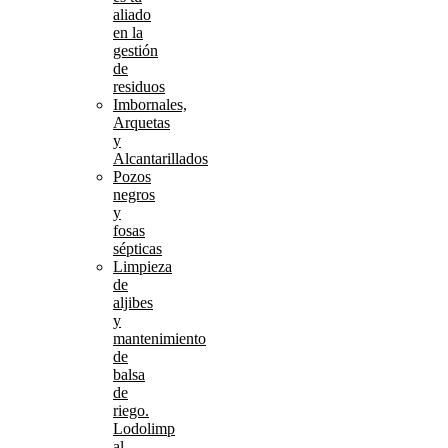
aliado
en la
gestión
de
residuos
Imbornales,
Arquetas
y
Alcantarillados
Pozos
negros
y
fosas
sépticas
Limpieza
de
aljibes
y
mantenimiento
de
balsa
de
riego.
Lodolimp
al