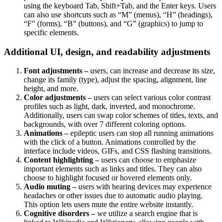
using the keyboard Tab, Shift+Tab, and the Enter keys. Users
can also use shortcuts such as “M” (menus), “H” (headings),
“F” (forms), “B” (buttons), and “G” (graphics) to jump to
specific elements.
Additional UI, design, and readability adjustments
Font adjustments –
users, can increase and decrease its size,
change its family (type), adjust the spacing, alignment, line
height, and more.
Color adjustments –
users can select various color contrast
profiles such as light, dark, inverted, and monochrome.
Additionally, users can swap color schemes of titles, texts, and
backgrounds, with over 7 different coloring options.
Animations –
epileptic users can stop all running animations
with the click of a button. Animations controlled by the
interface include videos, GIFs, and CSS flashing transitions.
Content highlighting –
users can choose to emphasize
important elements such as links and titles. They can also
choose to highlight focused or hovered elements only.
Audio muting –
users with hearing devices may experience
headaches or other issues due to automatic audio playing.
This option lets users mute the entire website instantly.
Cognitive disorders –
we utilize a search engine that is