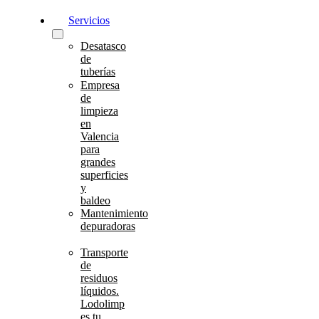
Servicios
Desatasco
de
tuberías
Empresa
de
limpieza
en
Valencia
para
grandes
superficies
y
baldeo
Mantenimiento
depuradoras
Transporte
de
residuos
líquidos.
Lodolimp
es tu