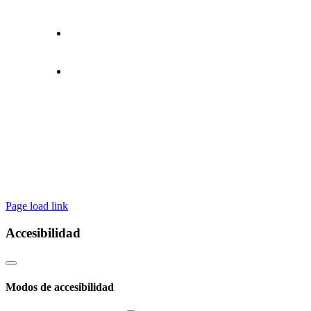
Moncada III – 46113 MONCADA
96 130 99 99
info@lodolimp.com
Page load link
Accesibilidad
Modos de accesibilidad