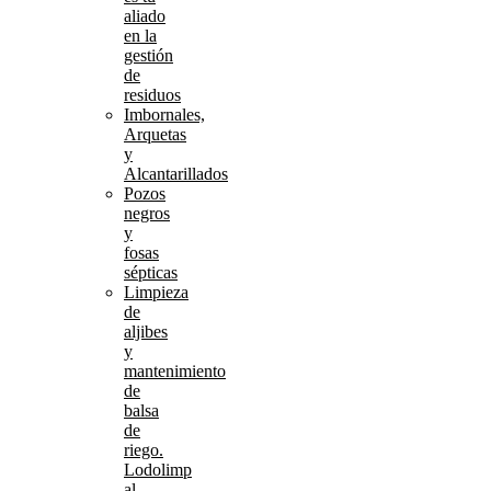
aliado
en la
gestión
de
residuos
Imbornales,
Arquetas
y
Alcantarillados
Pozos
negros
y
fosas
sépticas
Limpieza
de
aljibes
y
mantenimiento
de
balsa
de
riego.
Lodolimp
al