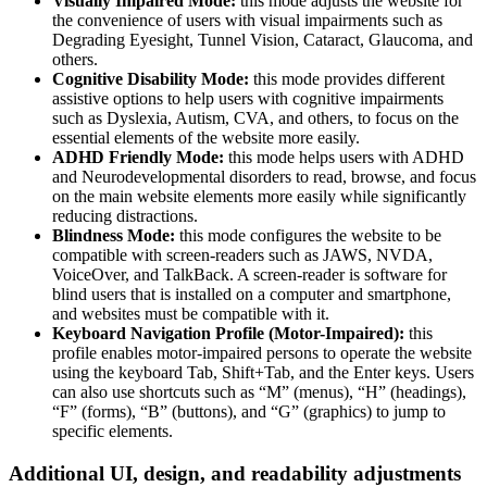
Visually Impaired Mode:
this mode adjusts the website for
the convenience of users with visual impairments such as
Degrading Eyesight, Tunnel Vision, Cataract, Glaucoma, and
others.
Cognitive Disability Mode:
this mode provides different
assistive options to help users with cognitive impairments
such as Dyslexia, Autism, CVA, and others, to focus on the
essential elements of the website more easily.
ADHD Friendly Mode:
this mode helps users with ADHD
and Neurodevelopmental disorders to read, browse, and focus
on the main website elements more easily while significantly
reducing distractions.
Blindness Mode:
this mode configures the website to be
compatible with screen-readers such as JAWS, NVDA,
VoiceOver, and TalkBack. A screen-reader is software for
blind users that is installed on a computer and smartphone,
and websites must be compatible with it.
Keyboard Navigation Profile (Motor-Impaired):
this
profile enables motor-impaired persons to operate the website
using the keyboard Tab, Shift+Tab, and the Enter keys. Users
can also use shortcuts such as “M” (menus), “H” (headings),
“F” (forms), “B” (buttons), and “G” (graphics) to jump to
specific elements.
Additional UI, design, and readability adjustments