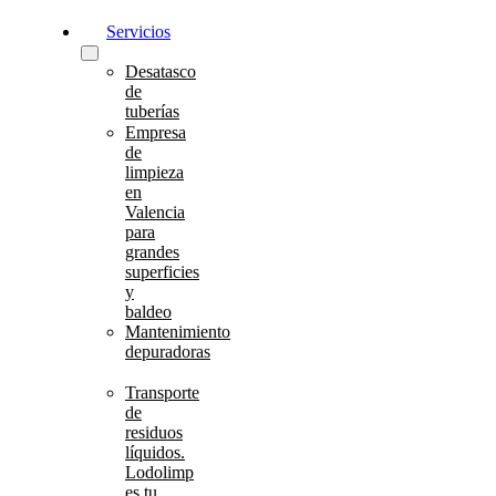
Servicios
Desatasco
de
tuberías
Empresa
de
limpieza
en
Valencia
para
grandes
superficies
y
baldeo
Mantenimiento
depuradoras
Transporte
de
residuos
líquidos.
Lodolimp
es tu