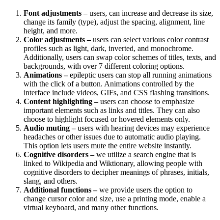
Font adjustments –
users, can increase and decrease its size,
change its family (type), adjust the spacing, alignment, line
height, and more.
Color adjustments –
users can select various color contrast
profiles such as light, dark, inverted, and monochrome.
Additionally, users can swap color schemes of titles, texts, and
backgrounds, with over 7 different coloring options.
Animations –
epileptic users can stop all running animations
with the click of a button. Animations controlled by the
interface include videos, GIFs, and CSS flashing transitions.
Content highlighting –
users can choose to emphasize
important elements such as links and titles. They can also
choose to highlight focused or hovered elements only.
Audio muting –
users with hearing devices may experience
headaches or other issues due to automatic audio playing.
This option lets users mute the entire website instantly.
Cognitive disorders –
we utilize a search engine that is
linked to Wikipedia and Wiktionary, allowing people with
cognitive disorders to decipher meanings of phrases, initials,
slang, and others.
Additional functions –
we provide users the option to
change cursor color and size, use a printing mode, enable a
virtual keyboard, and many other functions.