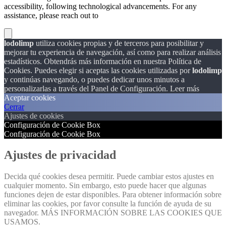
accessibility, following technological advancements. For any
assistance, please reach out to
lodolimp
utiliza cookies propias y de terceros para posibilitar y
mejorar tu experiencia de navegación, así como para realizar análisis
estadísticos. Obtendrás más información en nuestra Política de
Cookies. Puedes elegir si aceptas las cookies utilizadas por
lodolimp
y continúas navegando, o puedes dedicar unos minutos a
personalizarlas a través del
Panel de Configuración.
Leer más
Aceptar cookies
Cerrar
Ajustes de cookies
Configuración de Cookie Box
Configuración de Cookie Box
Ajustes de privacidad
Decida qué cookies desea permitir. Puede cambiar estos ajustes en
cualquier momento. Sin embargo, esto puede hacer que algunas
funciones dejen de estar disponibles. Para obtener información sobre
eliminar las cookies, por favor consulte la función de ayuda de su
navegador. MÁS INFORMACIÓN SOBRE LAS COOKIES QUE
USAMOS.