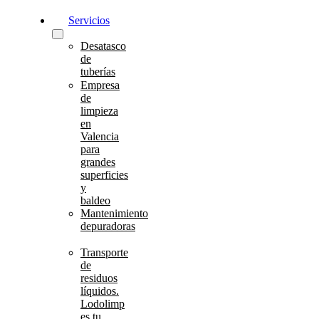
Servicios
Desatasco
de
tuberías
Empresa
de
limpieza
en
Valencia
para
grandes
superficies
y
baldeo
Mantenimiento
depuradoras
Transporte
de
residuos
líquidos.
Lodolimp
es tu