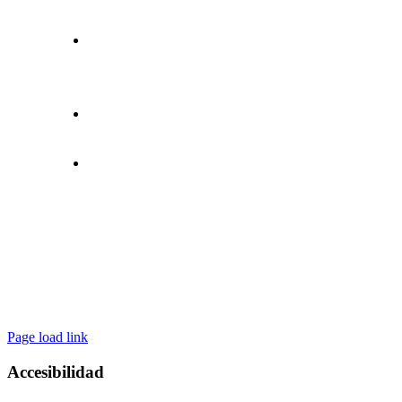
CONTACTO
C/ Pla de Foios, 8B (Trasera) PI
Moncada III – 46113 MONCADA
96 130 99 99
info@lodolimp.com
Page load link
Accesibilidad