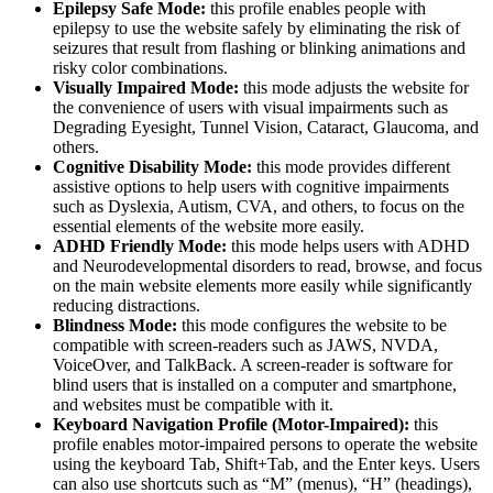
Epilepsy Safe Mode:
this profile enables people with
epilepsy to use the website safely by eliminating the risk of
seizures that result from flashing or blinking animations and
risky color combinations.
Visually Impaired Mode:
this mode adjusts the website for
the convenience of users with visual impairments such as
Degrading Eyesight, Tunnel Vision, Cataract, Glaucoma, and
others.
Cognitive Disability Mode:
this mode provides different
assistive options to help users with cognitive impairments
such as Dyslexia, Autism, CVA, and others, to focus on the
essential elements of the website more easily.
ADHD Friendly Mode:
this mode helps users with ADHD
and Neurodevelopmental disorders to read, browse, and focus
on the main website elements more easily while significantly
reducing distractions.
Blindness Mode:
this mode configures the website to be
compatible with screen-readers such as JAWS, NVDA,
VoiceOver, and TalkBack. A screen-reader is software for
blind users that is installed on a computer and smartphone,
and websites must be compatible with it.
Keyboard Navigation Profile (Motor-Impaired):
this
profile enables motor-impaired persons to operate the website
using the keyboard Tab, Shift+Tab, and the Enter keys. Users
can also use shortcuts such as “M” (menus), “H” (headings),