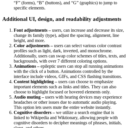
“F” (forms), “B” (buttons), and “G” (graphics) to jump to
specific elements.
Additional UI, design, and readability adjustments
Font adjustments –
users, can increase and decrease its size,
change its family (type), adjust the spacing, alignment, line
height, and more.
Color adjustments –
users can select various color contrast
profiles such as light, dark, inverted, and monochrome.
Additionally, users can swap color schemes of titles, texts, and
backgrounds, with over 7 different coloring options.
Animations –
epileptic users can stop all running animations
with the click of a button. Animations controlled by the
interface include videos, GIFs, and CSS flashing transitions.
Content highlighting –
users can choose to emphasize
important elements such as links and titles. They can also
choose to highlight focused or hovered elements only.
Audio muting –
users with hearing devices may experience
headaches or other issues due to automatic audio playing.
This option lets users mute the entire website instantly.
Cognitive disorders –
we utilize a search engine that is
linked to Wikipedia and Wiktionary, allowing people with
cognitive disorders to decipher meanings of phrases, initials,
slang, and others.