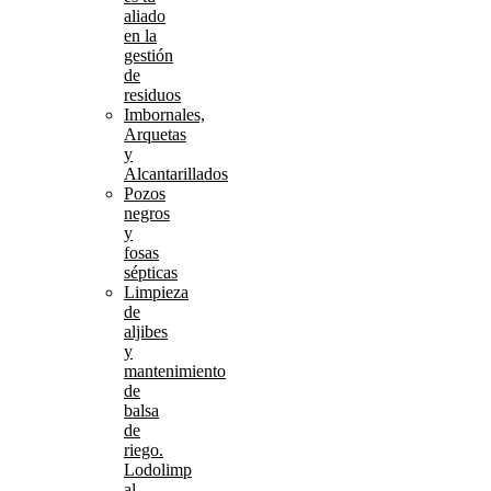
aliado
en la
gestión
de
residuos
Imbornales,
Arquetas
y
Alcantarillados
Pozos
negros
y
fosas
sépticas
Limpieza
de
aljibes
y
mantenimiento
de
balsa
de
riego.
Lodolimp
al