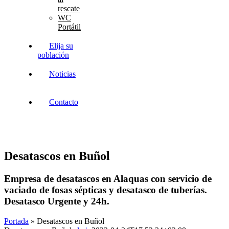
rescate
WC
Portátil
Elija su
población
Noticias
Contacto
Desatascos en Buñol
Empresa de desatascos en Alaquas con servicio de
vaciado de fosas sépticas y desatasco de tuberías.
Desatasco Urgente y 24h.
Portada
»
Desatascos en Buñol