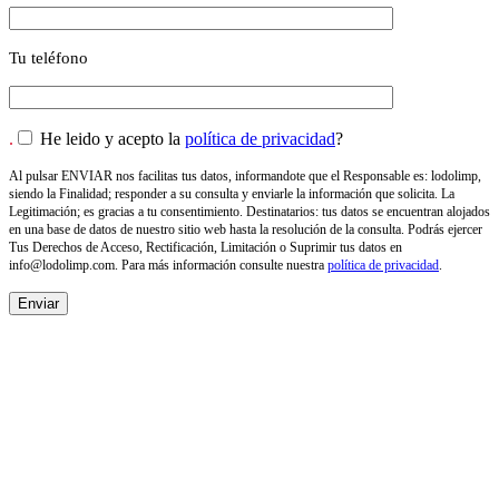
Tu teléfono
.
He leido y acepto la
política de privacidad
?
Al pulsar ENVIAR nos facilitas tus datos, informandote que el Responsable es: lodolimp,
siendo la Finalidad; responder a su consulta y enviarle la información que solicita. La
Legitimación; es gracias a tu consentimiento. Destinatarios: tus datos se encuentran alojados
en una base de datos de nuestro sitio web hasta la resolución de la consulta. Podrás ejercer
Tus Derechos de Acceso, Rectificación, Limitación o Suprimir tus datos en
info@lodolimp.com
. Para más información consulte nuestra
política de privacidad
.
NOSOTROS
Empresa de desatascos, vaciado de fosas y pozos en
Valencia. Especializada en la limpieza integral de la
red de saneamiento. Servicios de desatascos urgentes