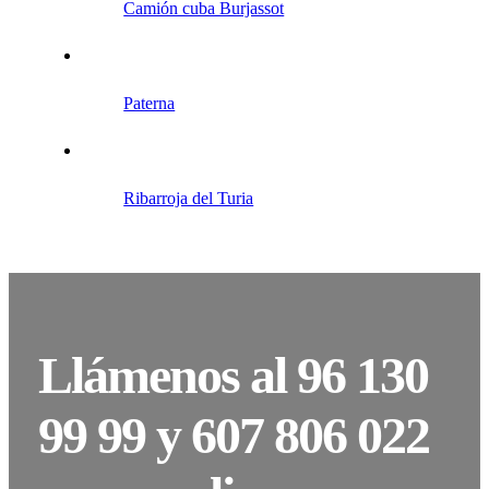
Camión cuba Burjassot
Paterna
Ribarroja del Turia
Llámenos al 96 130
99 99 y 607 806 022