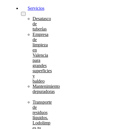
Servicios
Desatasco
de
tuberías
Empresa
de
limpieza
en
Valencia
para
grandes
superficies
y
baldeo
Mantenimiento
depuradoras
Transporte
de
residuos
líquidos.
Lodolimp
es tu