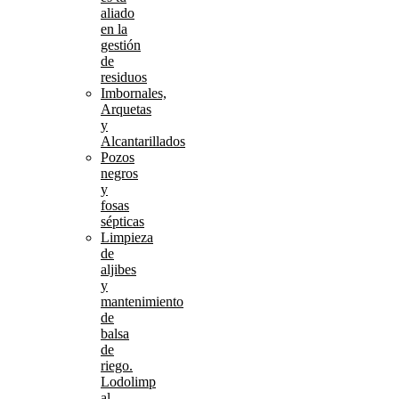
aliado
en la
gestión
de
residuos
Imbornales,
Arquetas
y
Alcantarillados
Pozos
negros
y
fosas
sépticas
Limpieza
de
aljibes
y
mantenimiento
de
balsa
de
riego.
Lodolimp
al