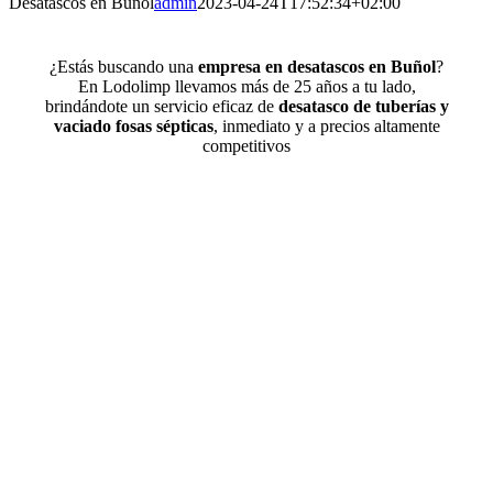
Desatascos en Buñol
admin
2023-04-24T17:52:34+02:00
¿Estás buscando una
empresa en desatascos en Buñol
?
En Lodolimp llevamos más de 25 años a tu lado,
brindándote un servicio eficaz de
desatasco de tuberías y
vaciado fosas sépticas
, inmediato y a precios altamente
competitivos