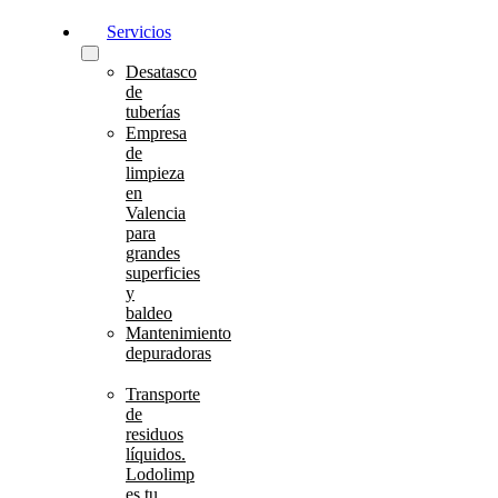
Servicios
Desatasco
de
tuberías
Empresa
de
limpieza
en
Valencia
para
grandes
superficies
y
baldeo
Mantenimiento
depuradoras
Transporte
de
residuos
líquidos.
Lodolimp
es tu