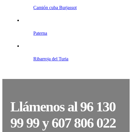
Camión cuba Burjassot
Paterna
Ribarroja del Turia
Llámenos al 96 130
99 99 y 607 806 022