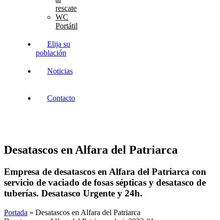
rescate
WC
Portátil
Elija su
población
Noticias
Contacto
Desatascos en Alfara del Patriarca
Empresa de desatascos en Alfara del Patriarca con
servicio de vaciado de fosas sépticas y desatasco de
tuberías. Desatasco Urgente y 24h.
Portada
»
Desatascos en Alfara del Patriarca