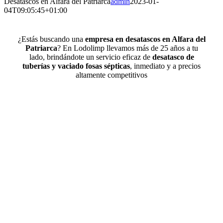
Desatascos en Alfara del Patriarca
admin
2023-01-
04T09:05:45+01:00
¿Estás buscando una
empresa en desatascos en Alfara del
Patriarca
? En Lodolimp llevamos más de 25 años a tu
lado, brindándote un servicio eficaz de
desatasco de
tuberías y vaciado fosas sépticas
, inmediato y a precios
altamente competitivos