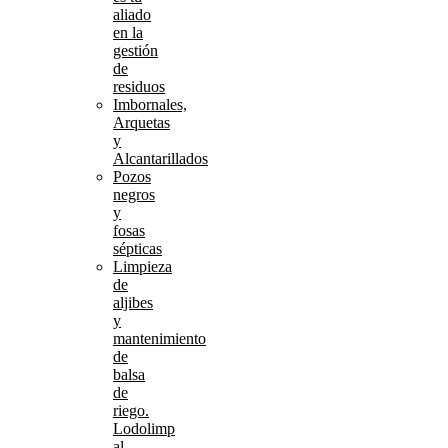
aliado
en la
gestión
de
residuos
Imbornales,
Arquetas
y
Alcantarillados
Pozos
negros
y
fosas
sépticas
Limpieza
de
aljibes
y
mantenimiento
de
balsa
de
riego.
Lodolimp
al