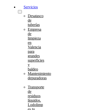
Servicios
Desatasco
de
tuberías
Empresa
de
limpieza
en
Valencia
para
grandes
superficies
y
baldeo
Mantenimiento
depuradoras
Transporte
de
residuos
líquidos.
Lodolimp
es tu