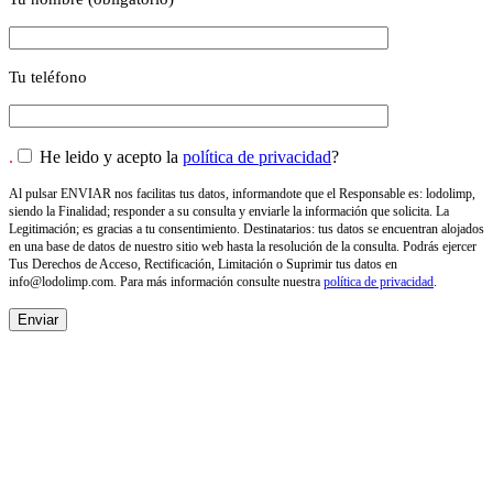
Tu teléfono
.
He leido y acepto la
política de privacidad
?
Al pulsar ENVIAR nos facilitas tus datos, informandote que el Responsable es: lodolimp,
siendo la Finalidad; responder a su consulta y enviarle la información que solicita. La
Legitimación; es gracias a tu consentimiento. Destinatarios: tus datos se encuentran alojados
en una base de datos de nuestro sitio web hasta la resolución de la consulta. Podrás ejercer
Tus Derechos de Acceso, Rectificación, Limitación o Suprimir tus datos en
info@lodolimp.com
. Para más información consulte nuestra
política de privacidad
.
NOSOTROS
Empresa de desatascos, vaciado de fosas y pozos en
Valencia. Especializada en la limpieza integral de la