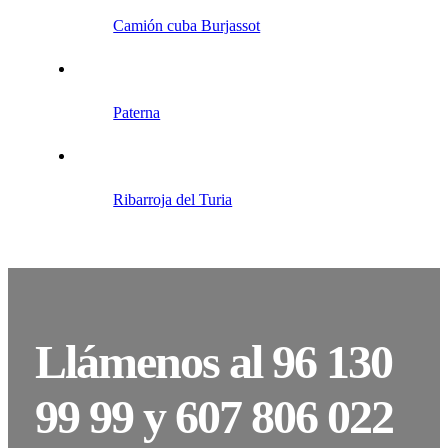
Camión cuba Burjassot
Paterna
Ribarroja del Turia
Llámenos al 96 130
99 99 y 607 806 022