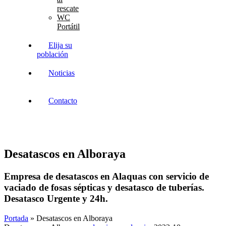
rescate
WC
Portátil
Elija su
población
Noticias
Contacto
Desatascos en Alboraya
Empresa de desatascos en Alaquas con servicio de
vaciado de fosas sépticas y desatasco de tuberías.
Desatasco Urgente y 24h.
Portada
»
Desatascos en Alboraya