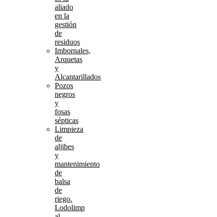
aliado
en la
gestión
de
residuos
Imbornales,
Arquetas
y
Alcantarillados
Pozos
negros
y
fosas
sépticas
Limpieza
de
aljibes
y
mantenimiento
de
balsa
de
riego.
Lodolimp
al