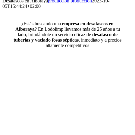
Desatascos en Alboraya
produccion produccion
2023-10-
05T15:44:24+02:00
¿Estás buscando una
empresa en desatascos en
Alboraya
? En Lodolimp llevamos más de 25 años a tu
lado, brindándote un servicio eficaz de
desatasco de
tuberías y vaciado fosas sépticas
, inmediato y a precios
altamente competitivos