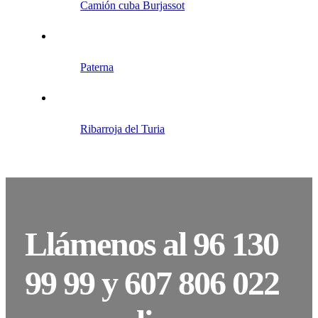
Camión cuba Burjassot
Paterna
Ribarroja del Turia
Llámenos al 96 130
99 99 y 607 806 022