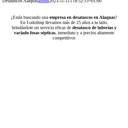
Desatascos Alaquas
admin
2023-11-11T18:52:53+01:00
¿Estás buscando una
empresa en desatascos en Alaquas
?
En Lodolimp llevamos más de 25 años a tu lado,
brindándote un servicio eficaz de
desatasco de tuberías y
vaciado fosas sépticas
, inmediato y a precios altamente
competitivos