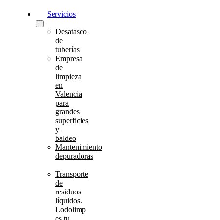
Servicios
Desatasco
de
tuberías
Empresa
de
limpieza
en
Valencia
para
grandes
superficies
y
baldeo
Mantenimiento
depuradoras
Transporte
de
residuos
líquidos.
Lodolimp
es tu