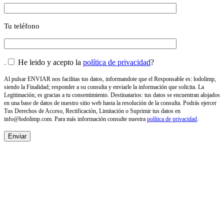
Tu teléfono
.
He leido y acepto la
política de privacidad
?
Al pulsar ENVIAR nos facilitas tus datos, informandote que el Responsable es: lodolimp,
siendo la Finalidad; responder a su consulta y enviarle la información que solicita. La
Legitimación; es gracias a tu consentimiento. Destinatarios: tus datos se encuentran alojados
en una base de datos de nuestro sitio web hasta la resolución de la consulta. Podrás ejercer
Tus Derechos de Acceso, Rectificación, Limitación o Suprimir tus datos en
info@lodolimp.com
. Para más información consulte nuestra
política de privacidad
.
NOSOTROS
Empresa de desatascos, vaciado de fosas y pozos en
Valencia. Especializada en la limpieza integral de la
red de saneamiento. Servicios de desatascos urgentes