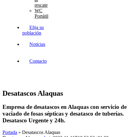
rescate
WC
Portátil
Elija su
población
Noticias
Contacto
Desatascos Alaquas
Empresa de desatascos en Alaquas con servicio de
vaciado de fosas sépticas y desatasco de tuberías.
Desatasco Urgente y 24h.
Portada
»
Desatascos Alaquas