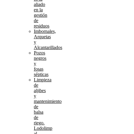
aliado
en la
gestión
de
residuos
Imbornales,
Arquetas
y
Alcantarillados
Pozos
negros
y
fosas
sépticas
Limpieza
de
aljibes
y
mantenimiento
de
balsa
de
riego.
Lodolimp
al